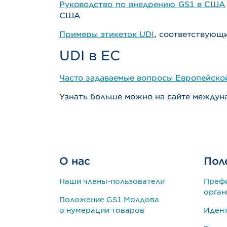
Руководство по внедрению GS1 в США
США
Примеры этикеток UDI
,
соответствующ
UDI в ЕС
Часто задаваемые вопросы Европейско
У
знать больше можно на сайте междун
О нас
Пол
Наши члены-пользователи
Преф
орган
Положение GS1 Молдова
о нумерации товаров
Иден