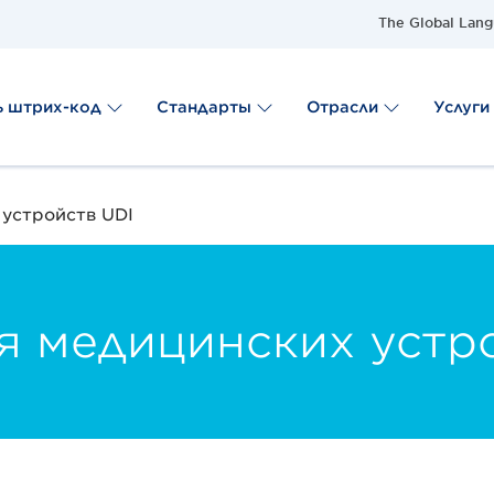
The Global Lang
ь штрих-код
Стандарты
Отрасли
Услуги
устройств UDI
 медицинских устро