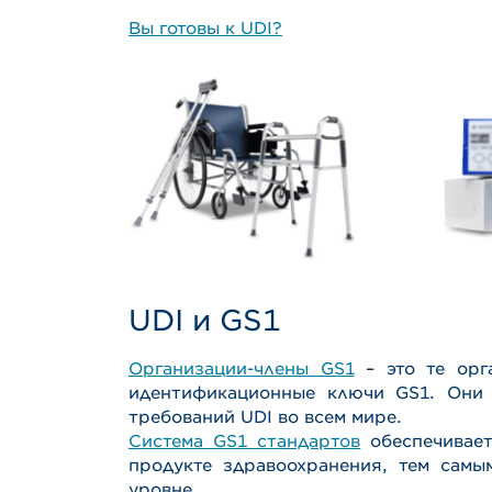
Вы готовы к UDI?
UDI и GS1
Организации-члены GS1
–
это те ор
идентификационные ключи GS1. Они 
требований UDI во всем мире.
Система GS1 стандартов
обеспечивае
продукте здравоохранения, тем сам
уровне.