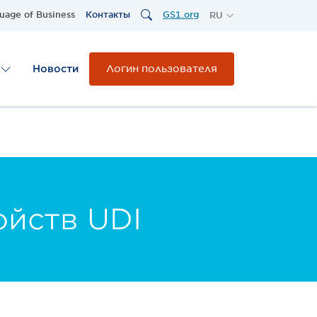
uage of Business
Контакты
GS1.org
RU
RO
Логин пользователя
Новости
йств UDI