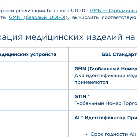
ржки реализации базового UDI-DI:
GMN — Глобальны
ть
GMN (базовый UDI-DI)
,
вычислить соответству
ация медицинских изделий на
едицинских устройств
GS1 Стандар
GMN (Глобальный Номе
Для идентификации мед
применяются
GTIN *
Глобальный Номер Торг
AI * Идентификатор При
Срок годности AI(