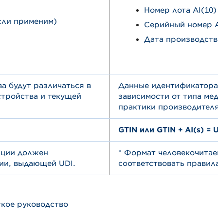
Номер лота AI(10)
сли применим)
Серийный номер A
Дата производства
а будут различаться в
Данные идентификатора 
стройства и текущей
зависимости от типа ме
практики производителя
GTIN или GTIN + AI(s) = 
ации должен
* Формат человекочита
ии, выдающей UDI.
соответствовать правил
кое руководство