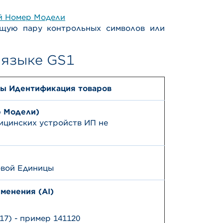
й Номер Модели
ющую пару контрольных символов или
 языке GS1
ты
Идентификация товаров
р Модели)
ицинских устройств ИП не
овой Единицы
менения (AI)
17) - пример 141120