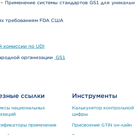
–
Применение системы стандартов GS1 для уникальн
их требованиям FDA США
й комиссии по UDI
ародной организации
GS1
езные ссылки
Инструменты
иксы национальных
Калькулятор контрольной
изаций
цифры
тификаторы применения
Присвоение GTIN он-лайн